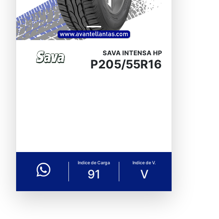
SAVA INTENSA HP
P205/55R16
Indice de Carga
Indice de V.
91
V