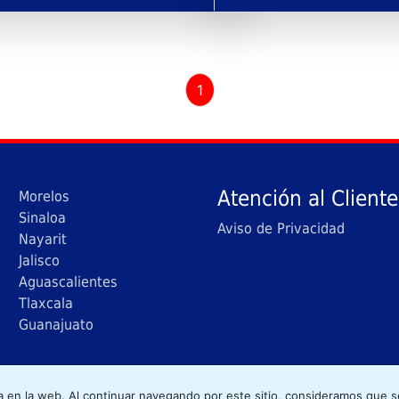
1
Atención al Cliente
Morelos
Sinaloa
Aviso de Privacidad
Nayarit
Jalisco
Aguascalientes
Tlaxcala
Guanajuato
yright © 2020 Avante Llantas. Todos los derechos reserva
a en la web. Al continuar navegando por este sitio, consideramos que 