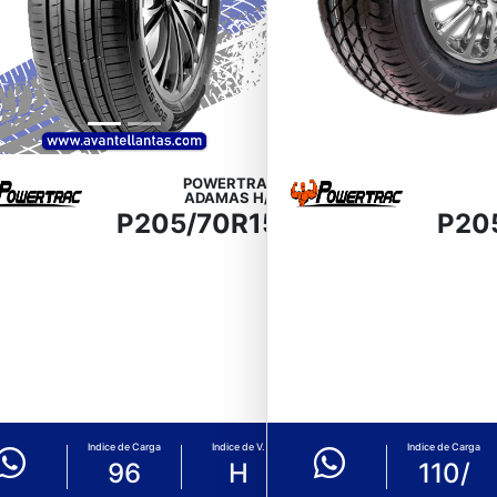
POWERTRAC
ADAMAS H/P
P205/70R15
P20
Indice de Carga
Indice de V.
Indice de Carga
96
H
110/